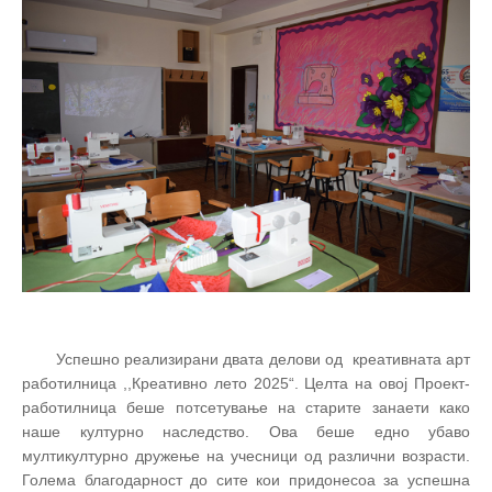
Успешно реализирани двата делови од креативната арт
работилница ,,Креативно лето 2025“. Целта на овој Проект-
работилница беше потсетување на старите занаети како
наше културно наследство. Ова беше едно убаво
мултикултурно дружење на учесници од различни возрасти.
Голема благодарност до сите кои придонесоа за успешна