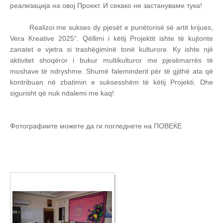
реализација на овој Проект. И секако не застануваме тука!
Realizoi me sukses dy pjesët e punëtorisë së artit krijues,
Vera Kreative 2025“. Qëllimi i këtij Projektit ishte të kujtonte
zanatet e vjetra si trashëgiminë tonë kulturore. Ky ishte një
aktivitet shoqëror i bukur multikulturor me pjesëmarrës të
moshave të ndryshme. Shumë faleminderit për të gjithë ata që
kontribuan në zbatimin e suksesshëm të këtij Projekti. Dhe
sigurisht që nuk ndalemi me kaq!
Фотографиите можете да ги погледнете на ПОВЕЌЕ