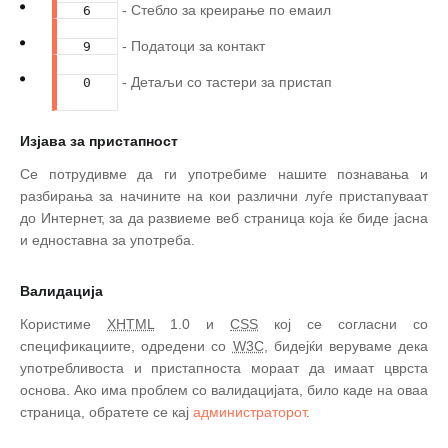
- Стебло за креирање по емаил
6
- Податоци за контакт
9
- Детаљи со тастери за пристап
0
Изјава за пристапност
Се потрудивме да ги употребиме нашите познавања и
разбирања за начините на кои различни луѓе пристапуваат
до Интернет, за да развиеме веб страница која ќе биде јасна
и едноставна за употреба.
Валидација
Користиме
XHTML
1.0 и
CSS
кој се согласни со
спецификациите, одредени со
W3C
, бидејќи веруваме дека
употребливоста и пристапноста мораат да имаат цврста
основа. Ако има проблем со валидацијата, било каде на оваа
страница, обратете се кај
администраторот
.