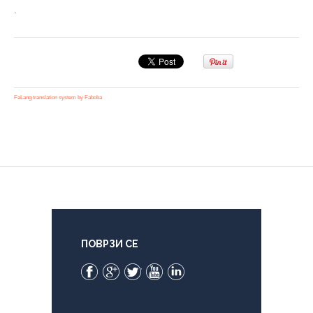
.
FaLang translation system by Faboba
ПОВРЗИ СЕ
Facebook
Google+
Twitter
YouTube
LinkedIn