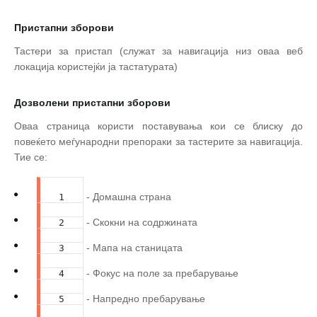
Пристапни зборови
Тастери за пристап (служат за навигација низ оваа веб
локација користејќи ја тастатурата)
Дозволени пристапни зборови
Оваа страница користи поставувања кои се блиску до
повеќето меѓународни препораки за тастерите за навигација.
Тие се:
- Домашна страна
1
- Скокни на содржината
2
- Мапа на станицата
3
- Фокус на поле за пребарување
4
- Напредно пребарување
5