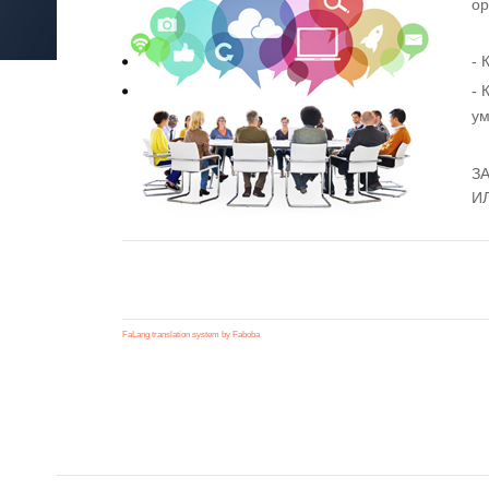
ор
- 
- 
ум
З
ИЛ
FaLang translation system by Faboba