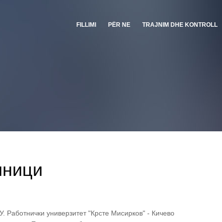
FILLIMI
PËR NE
TRAJNIM DHE KONTROLL
лници
У. Работнички универзитет "Крсте Мисирков" - Кичево