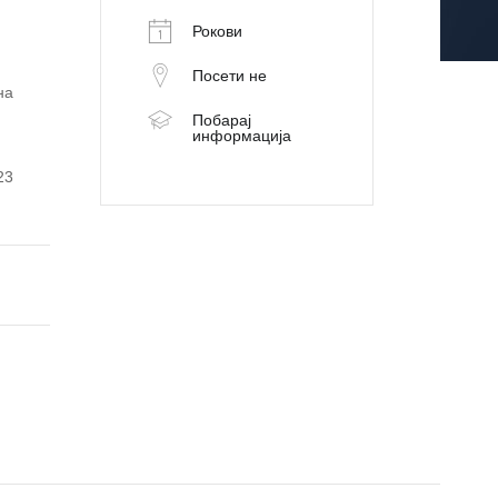
Рокови
Посети не
 на
Побарај
информација
23