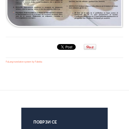
FaLang translation system by Faboba
ПОВРЗИ СЕ