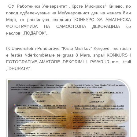
ОУ Работнички Универзитет ,,Крсте Мисирков“ Кичево, по
повод одбележување на Меѓународниот ден на жената 8ми
Март, го распишува следниот КОНКУРС ЗА АМАТЕРСКА
ФОТОГРАФИЈА НА САМОСТОЈНА ДЕКОРАЦИЈА со
наслов ,,ПОДАРОК“.
IK Universiteti i Punëtorëve “Krste Misirkov” Kërçovë, me rastin
e festës Ndërkombëtare të gruas 8 Mars, shpall
KONKURS I
FOTOGRAFIVE AMATORE DEKORIMI I PAVARUR
me titull
,,
DHURATA“.