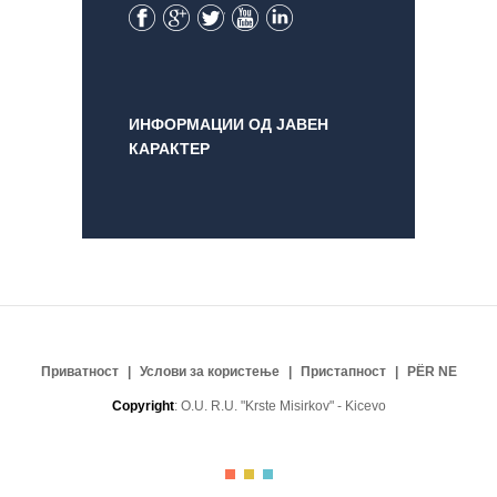
Facebook
Google+
Twitter
YouTube
LinkedIn
ИНФОРМАЦИИ ОД ЈАВЕН
КАРАКТЕР
Приватност
Услови за користење
Пристапност
PËR NE
Copyright
: O.U. R.U. "Krste Misirkov" - Kicevo