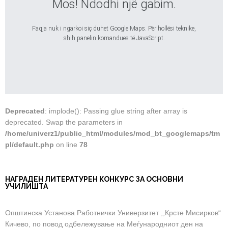
Mos! Ndodhi një gabim.
Faqja nuk i ngarkoi siç duhet Google Maps. Për hollësi teknike,
shih panelin komandues të JavaScript.
Deprecated
: implode(): Passing glue string after array is
deprecated. Swap the parameters in
/home/univerz1/public_html/modules/mod_bt_googlemaps/tm
pl/default.php
on line
78
НАГРАДЕН ЛИТЕРАТУРЕН КОНКУРС ЗА ОСНОВНИ
УЧИЛИШТА
Општинска Установа Работнички Универзитет ,,Крсте Мисирков“
Кичево, по повод одбележување на Меѓународниот ден на