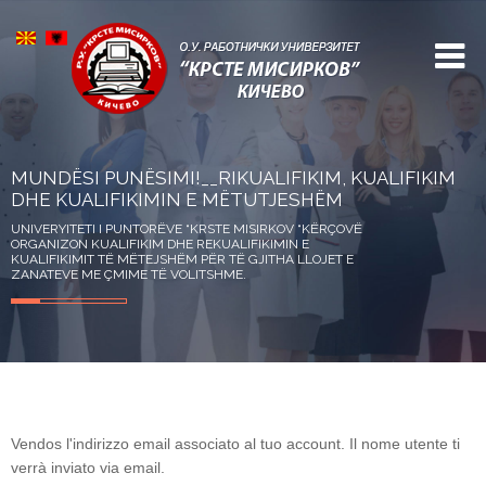
MUNDËSI PUNËSIMI!__RIKUALIFIKIM, KUALIFIKIM
DHE KUALIFIKIMIN E MËTUTJESHËM
UNIVERYITETI I PUNTORËVE “KRSTE MISIRKOV “KËRÇOVË
ORGANIZON KUALIFIKIM DHE REKUALIFIKIMIN E
KUALIFIKIMIT TË MËTEJSHËM PËR TË GJITHA LLOJET E
ZANATEVE ME ÇMIME TË VOLITSHME.
Vendos l'indirizzo email associato al tuo account. Il nome utente ti
verrà inviato via email.