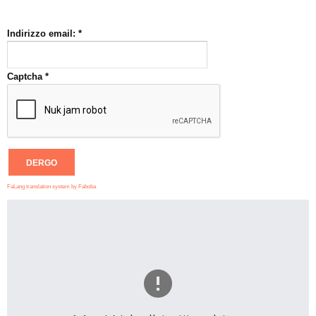
Indirizzo email:
*
Captcha
*
DERGO
FaLang translation system by Faboba